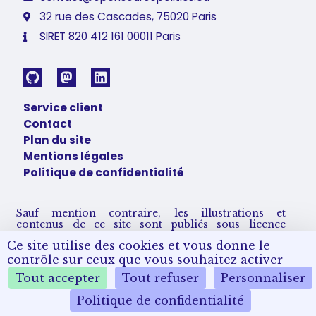
32 rue des Cascades, 75020 Paris
SIRET 820 412 161 00011 Paris
Service client
Contact
Plan du site
Mentions légales
Politique de confidentialité
Sauf mention contraire, les illustrations et
contenus de ce site sont publiés sous licence
Creative Commons CC BY-SA 4.0.
Ce site utilise des cookies et vous donne le
Vous pouvez les partager et adapter sous condition
de nous créditer et partager vos remix sous les
contrôle sur ceux que vous souhaitez activer
mêmes conditions de licence.
Tout accepter
Tout refuser
Personnaliser
Politique de confidentialité