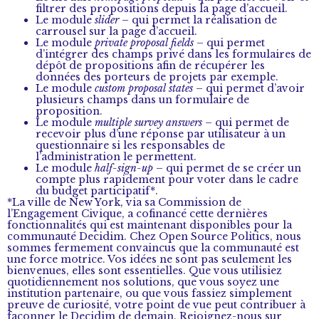
filtrer des propositions depuis la page d’accueil.
Le module
slider –
qui permet la réalisation de
carrousel sur la page d’accueil.
Le module
private proposal fields
– qui permet
d’intégrer des champs privé dans les formulaires de
dépôt de propositions afin de récupérer les
données des porteurs de projets par exemple.
Le module
custom proposal states
– qui permet d’avoir
plusieurs champs dans un formulaire de
proposition.
Le module
multiple survey answers
– qui permet de
recevoir plus d’une réponse par utilisateur à un
questionnaire si les responsables de
l’administration le permettent.
Le module
half-sign-up
– qui permet de se créer un
compte plus rapidement pour voter dans le cadre
du budget participatif*.
*La ville de New York, via sa Commission de
l’Engagement Civique, a cofinancé cette dernières
fonctionnalités qui est maintenant disponibles pour la
communauté Decidim. Chez Open Source Politics, nous
sommes fermement convaincus que la communauté est
une force motrice. Vos idées ne sont pas seulement les
bienvenues, elles sont essentielles. Que vous utilisiez
quotidiennement nos solutions, que vous soyez une
institution partenaire, ou que vous fassiez simplement
preuve de curiosité, votre point de vue peut contribuer à
façonner le Decidim de demain. Rejoignez-nous sur