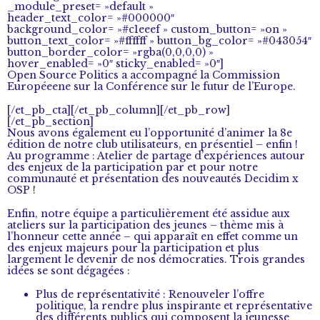
_module_preset= »default »
header_text_color= »#000000″
background_color= »#c1eeef » custom_button= »on »
button_text_color= »#ffffff » button_bg_color= »#043054″
button_border_color= »rgba(0,0,0,0) »
hover_enabled= »0″ sticky_enabled= »0″]
Open Source Politics a accompagné la Commission
Européeene sur la Conférence sur le futur de l’Europe.
[/et_pb_cta][/et_pb_column][/et_pb_row]
[/et_pb_section]
Nous avons également eu l’opportunité d’animer la 8e
édition de notre club utilisateurs, en présentiel – enfin !
Au programme : Atelier de partage d’expériences autour
des enjeux de la participation par et pour notre
communauté et présentation des nouveautés Decidim x
OSP !
Enfin, notre équipe a particulièrement été assidue aux
ateliers sur la participation des jeunes – thème mis à
l’honneur cette année – qui apparaît en effet comme un
des enjeux majeurs pour la participation et plus
largement le devenir de nos démocraties. Trois grandes
idées se sont dégagées :
Plus de représentativité : Renouveler l’offre
politique, la rendre plus inspirante et représentative
des différents publics qui composent la jeunesse