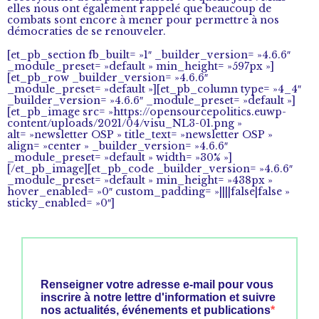
elles nous ont également rappelé que beaucoup de
combats sont encore à mener pour permettre à nos
démocraties de se renouveler.
[et_pb_section fb_built= »1″ _builder_version= »4.6.6″
_module_preset= »default » min_height= »597px »]
[et_pb_row _builder_version= »4.6.6″
_module_preset= »default »][et_pb_column type= »4_4″
_builder_version= »4.6.6″ _module_preset= »default »]
[et_pb_image src= »https://opensourcepolitics.euwp-
content/uploads/2021/04/visu_NL3-01.png »
alt= »newsletter OSP » title_text= »newsletter OSP »
align= »center » _builder_version= »4.6.6″
_module_preset= »default » width= »30% »]
[/et_pb_image][et_pb_code _builder_version= »4.6.6″
_module_preset= »default » min_height= »438px »
hover_enabled= »0″ custom_padding= »||||false|false »
sticky_enabled= »0″]