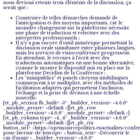
nous devions retenir trois éléments de la discussion, ça
serait que :
Construire de telles démarches demande de
l’anticipation et des moyens importants, car le
moindre changement sur la plateforme nécessite
une phase de traduction et relecture avec des
interprètes professionnels ;
Il n’y a pas encore d’outil numérique permettant la
discussion orale simultanée entre plusieurs langues,
mais les services de visioconférence progressent.
En attendant, le recours à l’écrit avec des
traductions automatiques est une bonne alternative,
comme le montre le dispositif mis en place sur la
plateforme Decidim de la Conférence ;
Les “minipublics” et panels citoyens multilingues
commencent à se multiplier, avec des méthodes de
facilitation adaptées qui permettent l’inclusion,
l’échange et la prise de décision à une échelle
nouvelle.
[et_pb_section fb_built= »1″ _builder_version= »4.6.6″
_module_preset= »default »][et_pb_row
_builder_version= »4.6.6″ _module_preset= »default »]
[et_pb_column type= »4_4″ _builder_version= »4.6.6″
_module_preset= »default »][et_pb_cta
button_url= »https://opensourcepolitics.euactualites/confe
pour-lavenir-de-leurope/ » button_text= »Découvrir le
cas d’usage » _builder_version= »4.6.6″