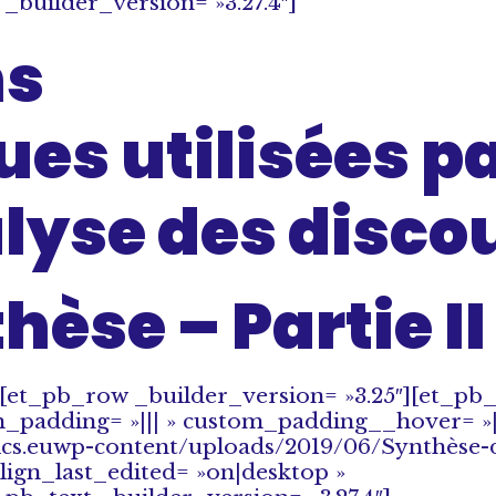
_builder_version= »3.27.4″]
ns
es utilisées p
lyse des disco
thèse – Partie II
[et_pb_row _builder_version= »3.25″][et_p
m_padding= »||| » custom_padding__hover= »||
tics.euwp-content/uploads/2019/06/Synthèse-
align_last_edited= »on|desktop »