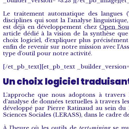
_builder_version= »3.23″][/et_pb_image][et_
Le traitement automatique des langues 
disciplines qui sont la l’analyse linguistique
est déjà en développement chez
Open Sour
article dédié à la vision de la synthèse qu
choix logiciel, d’expliquer plus précisémen
enfin de revenir sur notre mission avec l’Ass
type d’outil pour notre activité.
[/et_pb_text][et_pb_text _builder_version= 
Un choix logiciel traduisan
L’approche que nous adoptons à travers 
d’analyse de données textuelles à travers les
développé par Pierre Ratinaud au sein du 
Sciences Sociales (LERASS), dans le cadre de
À l’heure où les outils de
text-mining
se mul