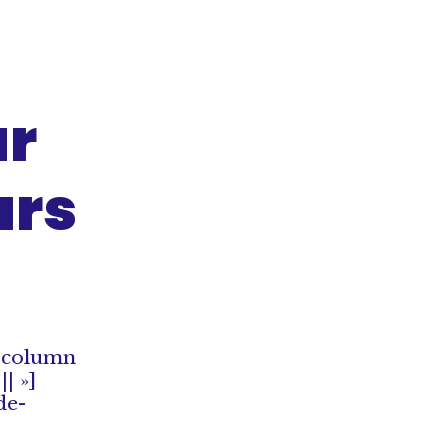
ar
urs
b_column
| »]
de-