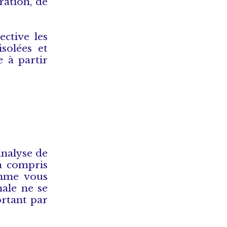
ration, de
ctive les
isolées et
e à partir
analyse de
 a compris
omme vous
nale ne se
ortant par