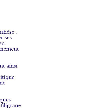
nthèse :
r ses
en
onnement
nt ainsi
litique
une
iques
filigrane