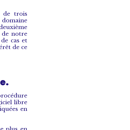
 de trois
 Ce domaine
 deuxième
s de notre
 de cas et
érêt de ce
e.
procédure
ciel libre
iquées en
de plus en