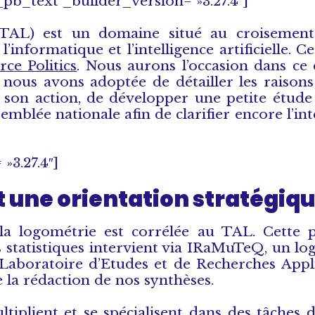
pb_text _builder_version= »3.27.4″]
(TAL) est un domaine situé au croisement
, l’informatique et l’intelligence artificielle.
ce Politics
. Nous aurons l’occasion dans ce
e nous avons adoptée de détailler les raison
t son action, de développer une petite étude
emblée nationale afin de clarifier encore l’int
»3.27.4″]
t une orientation stratégiqu
la logométrie est corrélée au TAL. Cette 
 statistiques intervient via IRaMuTeQ, un logi
Laboratoire d’Etudes et de Recherches Appl
 la rédaction de nos synthèses.
tiplient et se spécialisent dans des tâches 