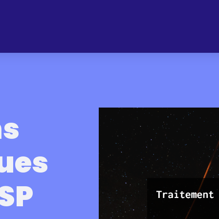
ns
ues
OSP