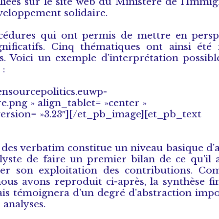
liées sur le site web du Ministère de l’Immig
développement solidaire.
cédures qui ont permis de mettre en perspe
gnificatifs. Cinq thématiques ont ainsi été 
s. Voici un exemple d’interprétation possibl
 :
ensourcepolitics.euwp-
.png » align_tablet= »center »
version= »3.23″][/et_pb_image][et_pb_text
 des verbatim constitue un niveau basique d’
alyste de faire un premier bilan de ce qu’il
iner son exploitation des contributions. C
nous avons reproduit ci-après, la synthèse fi
ais témoignera d’un degré d’abstraction imp
 analyses.