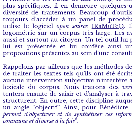
plus spécifiques, il en demeure quelques-u
diversité de traitements. Beaucoup d’outi
toujours d’accéder à un panel de procédur
utilise le logiciel
open source
IRaMuTeQ
. 
logométrie sur un corpus très large. Les a
aussi et surtout au citoyen. Un tel outil l
lui est présentée et lui confère ainsi 
propositions présentes au sein d’une consult
Rappelons par ailleurs que les méthodes de
de traiter les textes tels qu’ils ont été écri
aucune intervention subjective n’interfère a
lexicale du corpus. Nous traitons des
ve
tentera ensuite de saisir et d’analyser à tr
structurent. En outre, cette discipline auq
un angle “objectif”. Ainsi, pour Bénédicte
permet d’objectiver et de synthétiser ces info
commune et diverse à la fois
”.