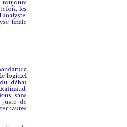
, toujours
efois, les
’analyste.
yse finale
 mandature
e logiciel
 du débat
 Ratinaud
,
ons, sans
 juste de
nternautes