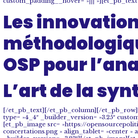
custom_padding__hover= »||| »][et_pb_text 
Les innovatio
méthodologiqu
OSP pour l’ana
L’art de la syn
[/et_pb_text][/et_pb_column][/et_pb_row]
type= »4_4″ _builder_version= »3.25″ custo
[et_pb_image src= »https://opensourcepoli
concertations.png » align_tablet= »center » 