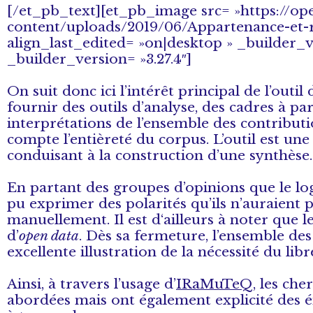
[/et_pb_text][et_pb_image src= »https://op
content/uploads/2019/06/Appartenance-et-ré
align_last_edited= »on|desktop » _builder_
_builder_version= »3.27.4″]
On suit donc ici l’intérêt principal de l’outi
fournir des outils d’analyse, des cadres à pa
interprétations de l’ensemble des contribut
compte l’entièreté du corpus. L’outil est un
conduisant à la construction d’une synthèse.
En partant des groupes d’opinions que le log
pu exprimer des polarités qu’ils n’auraient
manuellement. Il est d‘ailleurs à noter que le
d’
open data
. Dès sa fermeture, l’ensemble de
excellente illustration de la nécessité du lib
Ainsi, à travers l’usage d’
IRaMuTeQ
, les ch
abordées mais ont également explicité des é