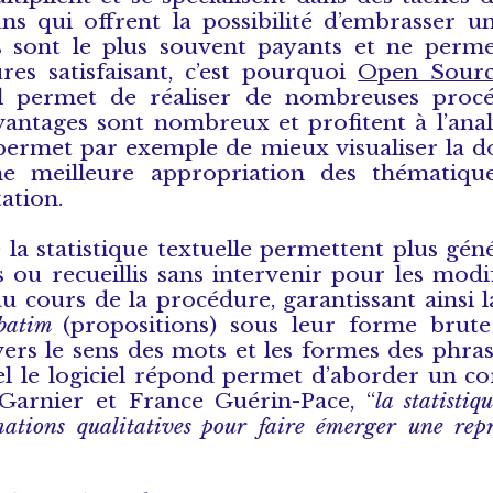
ns qui offrent la possibilité d’embrasser 
ls sont le plus souvent payants et ne perme
es satisfaisant, c’est pourquoi
Open Source
Il permet de réaliser de nombreuses proc
vantages sont nombreux et profitent à l’ana
ui permet par exemple de mieux visualiser la 
une meilleure appropriation des thématiqu
ation.
 la statistique textuelle permettent plus gé
ts ou recueillis sans intervenir pour les modifi
u cours de la procédure, garantissant ainsi l
rbatim
(propositions) sous leur forme brute
avers le sens des mots et les formes des phras
uel le logiciel répond permet d’aborder un c
 Garnier et France Guérin-Pace, “
la statistiq
rmations qualitatives pour faire émerger une rep