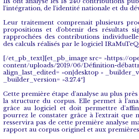
Ils ont analysé les 18 240 contributions pub
l’intégration, de l’identité nationale et du 
Leur traitement comprenait plusieurs pro
propositions et d’obtenir des résultats si
rapprochées des contributions individuelle
des calculs réalisés par le logiciel IRaMuTeQ
[/et_pb_text][et_pb_image src= »https://op
content/uploads/2019/06/Définition-débattre
align_last_edited= »on|desktop » _builder_
_builder_version= »3.27.4″]
Cette première étape d’analyse au plus près
la structure du corpus. Elle permet à l’an
grâce au logiciel et doit permettre d’aff
pourrez le constater grâce à l’extrait que 
resservira pas de cette première analyse m
rapport au corpus originel et aux premières