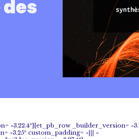
 des
on= »3.22.4″][et_pb_row _builder_version= »3.
= »3.25″ custom_padding= »||| »