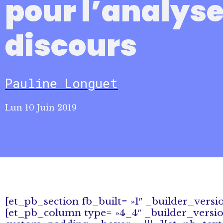
pour l’analyse
discours
Pauline Longuet
Lun 10 Juin 2019
[et_pb_section fb_built= »1″ _builder_versi
[et_pb_column type= »4_4″ _builder_version