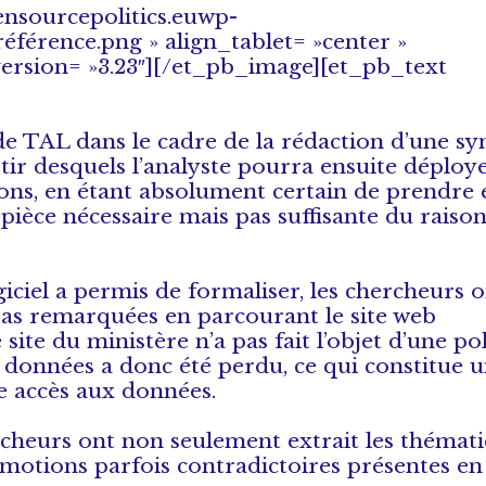
ensourcepolitics.euwp-
férence.png » align_tablet= »center »
version= »3.23″][/et_pb_image][et_pb_text
l de TAL dans le cadre de la rédaction d’une sy
rtir desquels l’analyste pourra ensuite déploye
ions, en étant absolument certain de prendre 
e pièce nécessaire mais pas suffisante du rais
iciel a permis de formaliser, les chercheurs o
 pas remarquées en parcourant le site web
 site du ministère n’a pas fait l’objet d’une po
s données a donc été perdu, ce qui constitue 
re accès aux données.
ercheurs ont non seulement extrait les thémat
motions parfois contradictoires présentes en 