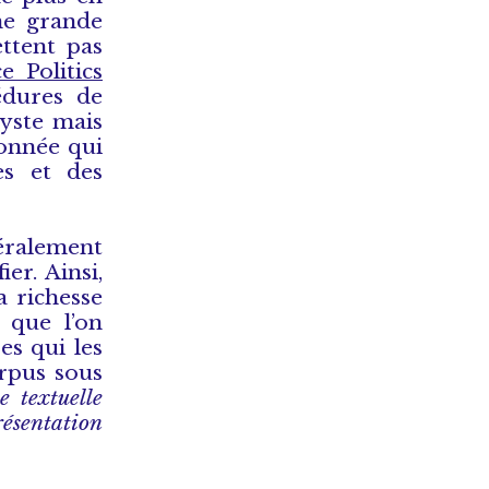
une grande
ttent pas
 Politics
édures de
lyste mais
donnée qui
es et des
néralement
er. Ainsi,
a richesse
 que l’on
es qui les
orpus sous
ue textuelle
résentation