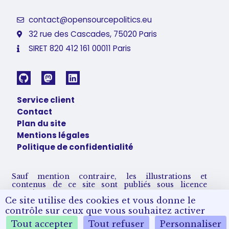
contact@opensourcepolitics.eu
32 rue des Cascades, 75020 Paris
SIRET 820 412 161 00011 Paris
Service client
Contact
Plan du site
Mentions légales
Politique de confidentialité
Sauf mention contraire, les illustrations et
contenus de ce site sont publiés sous licence
Creative Commons CC BY-SA 4.0.
Ce site utilise des cookies et vous donne le
Vous pouvez les partager et adapter sous condition
de nous créditer et partager vos remix sous les
contrôle sur ceux que vous souhaitez activer
mêmes conditions de licence.
Tout accepter
Tout refuser
Personnaliser