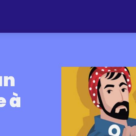
un
e à