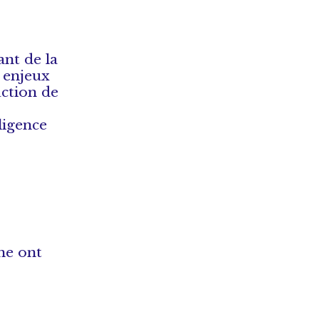
ant de la
 enjeux
uction de
ligence
me ont