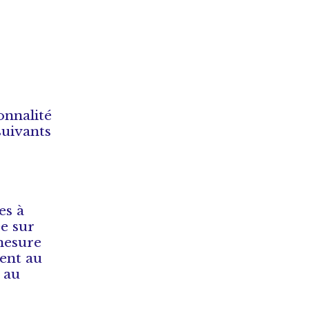
onnalité
suivants
es à
e sur
 mesure
ment au
s au