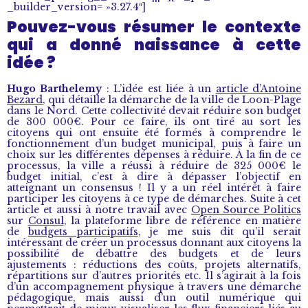
_builder_version= »3.27.4″]
Pouvez-vous résumer le contexte
qui a donné naissance à cette
idée ?
Hugo Barthelemy
: L’idée est liée à un
article d’Antoine
Bezard
, qui détaille la démarche de la ville de Loon-Plage
dans le Nord. Cette collectivité devait réduire son budget
de 300 000€. Pour ce faire, ils ont tiré au sort les
citoyens qui ont ensuite été formés à comprendre le
fonctionnement d’un budget municipal, puis à faire un
choix sur les différentes dépenses à réduire. À la fin de ce
processus, la ville a réussi à réduire de 325 000€ le
budget initial, c’est à dire à dépasser l’objectif en
atteignant un consensus ! Il y a un réel intérêt à faire
participer les citoyens à ce type de démarches. Suite à cet
article et aussi à notre travail avec
Open Source Politics
sur
Consul
, la plateforme libre de référence en matière
de
budgets participatifs
, je me suis dit qu’il serait
intéressant de créer un processus donnant aux citoyens la
possibilité de débattre des budgets et de leurs
ajustements : réductions des coûts, projets alternatifs,
répartitions sur d’autres priorités etc. Il s’agirait à la fois
d’un accompagnement physique à travers une démarche
pédagogique, mais aussi d’un outil numérique qui