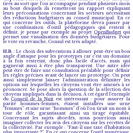
tirés au sort que l’on accompagne pendant plusieurs mois
au bout desquels ils remettront un rapport expliquant
leurs préconisations concernant les secteurs nécessitant
des réductions budgétaires au conseil municipal. En ce
qui concerne les outils, la plateforme devra passer par
une combinaison d’outil pédagogiques qui restent à
définir, je pense par exemple au projet
OpenBudget
qui
permet une visualisation des données budgétaires. Pour
le vote en revanche, Consul est très adapté.
H.B.
: Le choix des subventions à allouer peut-être un bon
angle d’attaque pour les prototypes car c’est un domaine
à la fois restreint, donc plus facile d’accès, mais qui
gagnerait aussi à être plus transparent. Une autre idée
peut être de faire une consultation préalable pour définir
les règles précises avant de lancer un prototype. On peut
aussi simplement laisser l’administration délimiter les
options sur lesquelles les citoyens vont être amenés à se
prononcer. Se pose alors la question de la sélection des
citoyens impliqués dans la décision. À cet égard l’exemple
du
Conseil de la Nuit
est intéressant : pour assurer la
parité hommes-femmes, étaient installées une urne
“femmes” et une urne “hommes” d’où l’on tirait un nom à
tour de rôle, garantissant ainsi un tirage équitable.
Concernant les sujets abordés, nous pourrions aussi
imaginer collecter les avis des citoyens sur les recettes de
la collectivité. Par exemple : “Faut-il une taxe d’habitation
plus importante ?”. En ce qui concerne l’outil numérique,