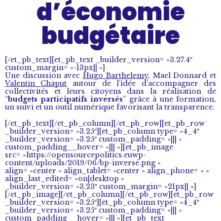
d’économie
budgétaire
[/et_pb_text][et_pb_text _builder_version= »3.27.4″
custom_margin= »-13px|| »]
Une discussion avec
Hugo Barthelemy
, Mael Donnard et
Valentin Chaput
autour de l’idée d’accompagner des
collectivités et leurs citoyens dans la réalisation de
“
budgets participatifs inversés
” grâce à une formation,
un suivi et un outil numérique favorisant la transparence.
[/et_pb_text][/et_pb_column][/et_pb_row][et_pb_row
_builder_version= »3.25″][et_pb_column type= »4_4″
_builder_version= »3.25″ custom_padding= »||| »
custom_padding__hover= »||| »][et_pb_image
src= »https://opensourcepolitics.euwp-
content/uploads/2019/06/bp-inversé.png »
align= »center » align_tablet= »center » align_phone= » »
align_last_edited= »on|desktop »
_builder_version= »3.23″ custom_margin= »21px|| »]
[/et_pb_image][/et_pb_column][/et_pb_row][et_pb_row
_builder_version= »3.25″][et_pb_column type= »4_4″
_builder_version= »3.25″ custom_padding= »||| »
custom_padding__hover= »||| »][et_pb_text