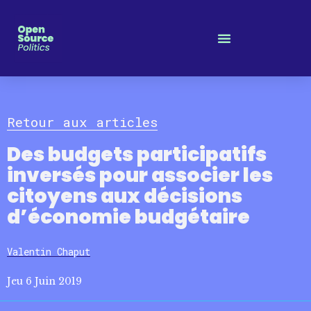
Panneau de gestion des cookies
Retour aux articles
Des budgets participatifs
inversés pour associer les
citoyens aux décisions
d’économie budgétaire
Valentin Chaput
Jeu 6 Juin 2019