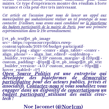
mixtes. Ce type d’expériences montre des résultats à forte
variance et cela peut-être très intéressant.
Cet article est l’occasion pour nous de lancer un appel aux
municipalités qui souhaiteraient réaliser un tel prototype de nous
contacter. D’ailleurs, nous avons aussi candidaté sur
la plateforme
des budgets participatifs de la mairie de Paris
, pour une première
expérimentation dans le 19e arrondissement.
[/et_pb_text][et_pb_image
src= »https://opensourcepolitics.euwp-
content/uploads/2019/06/budget-participatif-
inversé-1.png » align= »center » align_tablet= »center »
align_phone= » » align_last_edited= »on|desktop »
_builder_version= »3.23″ custom_margin= »||-123px||| »
custom_padding= »||0px||| »][/et_pb_image][et_pb_text
_builder_version= »4.0.1″ custom_margin= »-92px||||| »
hover_enabled= »0″]
Open Source Politics
est une entreprise qui
développe des plateformes de
démocratie
participative
pour des acteurs publics, privés et
associatifs.
Contactez-nous
si vous souhaitez vous
engager dans un dispositif de
concertation
ou un
budget participatif
utilisant des outils civic-
tech !
Noe Jacomet (
@
NoeJcm
)