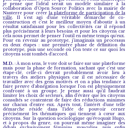
je pense que l’idéal serait un modèle similaire à la
collaboration d’Open Source Politics avec la mairie de
Nanterre pour créer
la plateforme de participation de la
ville
. Il s’est agi d’une véritable démarche de co-
construction et c’est le meilleur moyen d’aboutir à un
résultat satisfaisant pour les collectivités car il répond
plus précisément à leurs besoins et pour les citoyens car
cela nous permet de penser l’outil en même temps qu’eux.
Pour en revenir au prototype, j’imaginais un processus
en deux étapes : une première phase de définition du
prototype, puis une seconde où l’on teste ce sur quoi les
citoyens sont tombés d’accord.
M.D.
: À mon sens, le vote doit se faire sur une plateforme
mais pour la phase de formation, sachant que c’est une
étape-clé, celle-ci devrait probablement avoir lieu à
travers des ateliers physiques car il est nécessaire de
travailler avec des gens motivés et on a plus tendance à
faire preuve d’abnégation lorsque l’on est physiquement
confronté à un groupe. Je pense aussi qu’il faudrait
limiter les choix de secteurs, afin d’éviter que les citoyens
consultés se contentent de faire des réductions minimes
sur chacun d’entre eux. Après tout, l’intérêt d’une telle
démarche réside dans l’idée de pouvoir cerner
précisément les thématiques qui tiennent à cœur aux
citoyens. Sur la question sociologique qu’évoquait Hugo,
et à propos du genre, on pourrait même imaginer des
débats exclusivement féminins, masculins, puis enfin