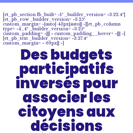
[et_pb_section fb_built= »1″ _builder_version= »3.22.4″]
[et_pb_row _builder_version= »3.25″
custom_margin= »|auto|-43px|auto|| »][et_pb_column
type= »4_4″ _builder_version= »3.25″
custom_padding= »||| » custom_padding__hover= »||| »]
[et_pb_text _builder_version= »3.27.4″
custom_margin= »-69px|| »]
Des budgets
participatifs
inversés pour
associer les
citoyens aux
décisions