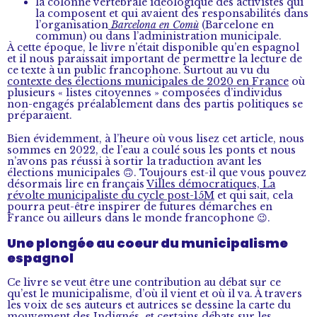
la colonne vertébrale idéologique des activistes qui
la composent et qui avaient des responsabilités dans
l’organisation
Barcelona en Comù
(Barcelone en
commun) ou dans l’administration municipale.
À cette époque, le livre n’était disponible qu’en espagnol
et il nous paraissait important de permettre la lecture de
ce texte à un public francophone. Surtout au vu du
contexte des élections municipales de 2020 en France
où
plusieurs « listes citoyennes » composées d’individus
non-engagés préalablement dans des partis politiques se
préparaient.
Bien évidemment, à l’heure où vous lisez cet article, nous
sommes en 2022, de l’eau a coulé sous les ponts et nous
n’avons pas réussi à sortir la traduction avant les
élections municipales 🙃. Toujours est-il que vous pouvez
désormais lire en français
Villes démocratiques, La
révolte municipaliste du cycle post-15M
et qui sait, cela
pourra peut-être inspirer de futures démarches en
France ou ailleurs dans le monde francophone 😉.
Une plongée au coeur du municipalisme
espagnol
Ce livre se veut être une contribution au débat sur ce
qu’est le municipalisme, d’où il vient et où il va. À travers
les voix de ses auteurs et autrices se dessine la carte du
mouvement des Indignés, et certains débats sur les