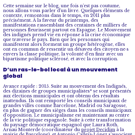
Cette semaine sur le blog, une fois n’est pas coutume,
nous allons vous parler d’un livre. Quelques éléments de
contexte, remontons dans le temps, en 2011 plus
précisément. À la faveur du printemps, des
manifestations rassemblant des centaines de milliers de
personnes fleurissent partout en Espagne. Le Mouvement
des indignés prend vie en réponse à la crise économique
que traverse le pays. Bien que les personnes qui
manifestent alors forment un groupe hétérogène, elles
ont en commun de ressentir un désaveu des citoyen·ne·s
envers la classe politique, la volonté d’en finir avec un
bipartisme politique sclérosé, et avec la corruption.
D’un ras-le-bol local à un mouvement
global
Avance rapide : 2015. Suite au mouvement des Indignés,
des dizaines de groupes municipalistes* se sont présentés
aux élections municipales et ont obtenu des résultats
inattendus. Ils ont remporté les conseils municipaux de
grandes villes comme Barcelone, Madrid ou Saragosse,
en plus de gagner des sièges dans les conseils municipaux
d’opposition. Le municipalisme est maintenant au centre
de la vie politique espagnole. Suite à cette transformation
du paysage démocratique espagnol que Laura Roth,
Arnau Monterde (coordinateur du
projet Decidim
à la
mairie de Barcelone), et Antonio Calleja-López s’associent