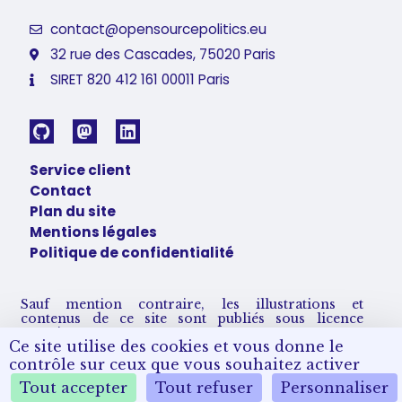
contact@opensourcepolitics.eu
32 rue des Cascades, 75020 Paris
SIRET 820 412 161 00011 Paris
Service client
Contact
Plan du site
Mentions légales
Politique de confidentialité
Sauf mention contraire, les illustrations et
contenus de ce site sont publiés sous licence
Creative Commons CC BY-SA 4.0.
Ce site utilise des cookies et vous donne le
Vous pouvez les partager et adapter sous condition
de nous créditer et partager vos remix sous les
contrôle sur ceux que vous souhaitez activer
mêmes conditions de licence.
Tout accepter
Tout refuser
Personnaliser