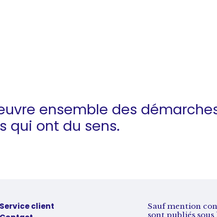
œuvre ensemble des démarche
es
qui ont du sens.
Service client
Sauf mention contr
sont publiés sou