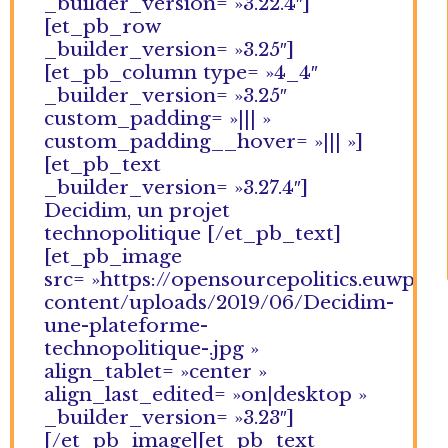
_builder_version= »3.22.4″]
[et_pb_row
_builder_version= »3.25″]
[et_pb_column type= »4_4″
_builder_version= »3.25″
custom_padding= »||| »
custom_padding__hover= »||| »]
[et_pb_text
_builder_version= »3.27.4″]
Decidim, un projet
technopolitique [/et_pb_text]
[et_pb_image
src= »https://opensourcepolitics.euwp-
content/uploads/2019/06/Decidim-
une-plateforme-
technopolitique-.jpg »
align_tablet= »center »
align_last_edited= »on|desktop »
_builder_version= »3.23″]
[/et_pb_image][et_pb_text