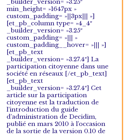
_builder_version= »3.25″
min_height= »1647px »
custom_padding= »||3px||| »]
[et_pb_column type= »4_4″
_builder_version= »3.25″
custom_padding= »||| »
custom_padding__hover= »||| »]
[et_pb_text
_builder_version= »3.27.4″] La
participation citoyenne dans une
société en réseaux [/et_pb_text]
[et_pb_text
_builder_version= »3.27.4″] Cet
article sur la participation
citoyenne est la traduction de
l’introduction du guide
d’administration de Decidim,
publié en mars 2010 à l’occasion
de la sortie de la version 0.10 de