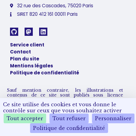
32 rue des Cascades, 75020 Paris
SIRET 820 412 161 00011 Paris
Service client
Contact
Plan du site
Mentions légales
Politique de confidentialité
Sauf mention contraire, les illustrations et
contenus de ce site sont publiés sous licence
Creative Commons CC BY-SA 4.0.
Ce site utilise des cookies et vous donne le
Vous pouvez les partager et adapter sous condition
de nous créditer et partager vos remix sous les
contrôle sur ceux que vous souhaitez activer
mêmes conditions de licence.
Tout accepter
Tout refuser
Personnaliser
Politique de confidentialité