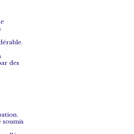
s
de
s
idérable.
s
par des
ation.
té soumis