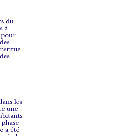
ts du
s à
s pour
ndes
onstitue
 des
dans les
ace une
abitants
e phase
e a été