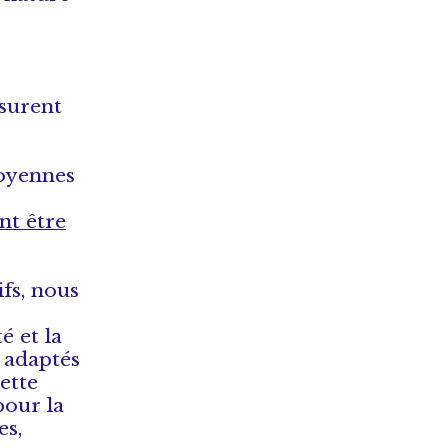
ssurent
toyennes
nt être
fs, nous
é et la
 adaptés
ette
pour la
es,