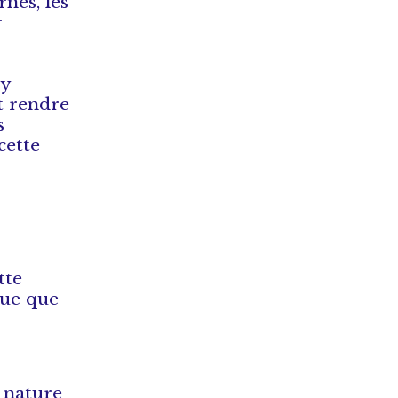
nés, les
r
 y
et rendre
s
cette
tte
que que
, nature