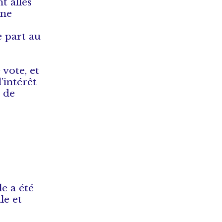
t allés
une
 part au
vote, et
’intérêt
i de
e a été
le et