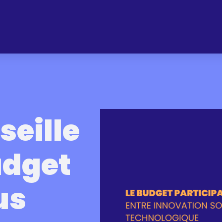
eille
udget
us