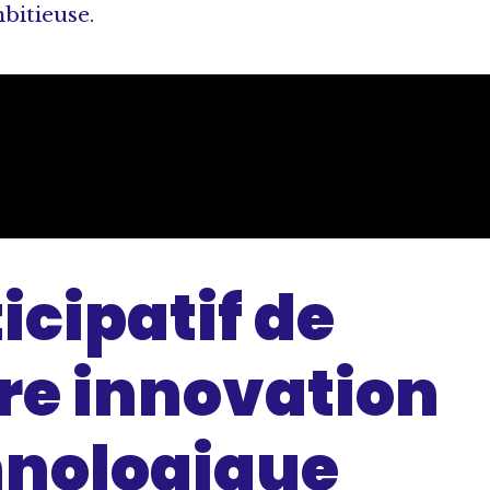
bitieuse.
icipatif de
tre innovation
chnologique